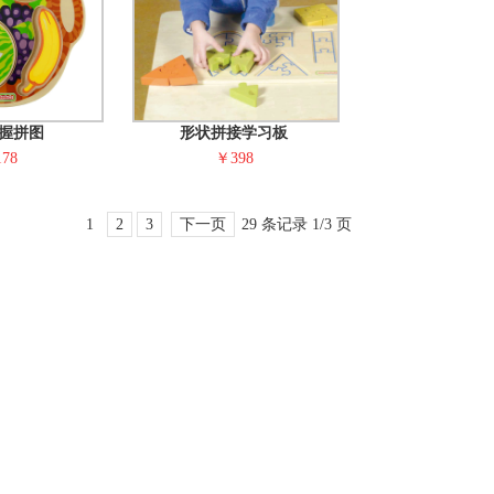
握拼图
形状拼接学习板
78
￥398
1
2
3
下一页
29 条记录 1/3 页