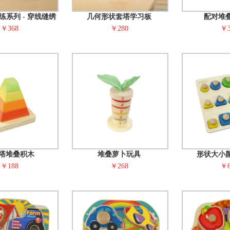
系列 - 穿线缝绣
几何形状套塔学习板
配对堆
￥368
￥280
￥3
塔堆叠积木
堆叠萝卜玩具
形状大小
￥188
￥268
￥6