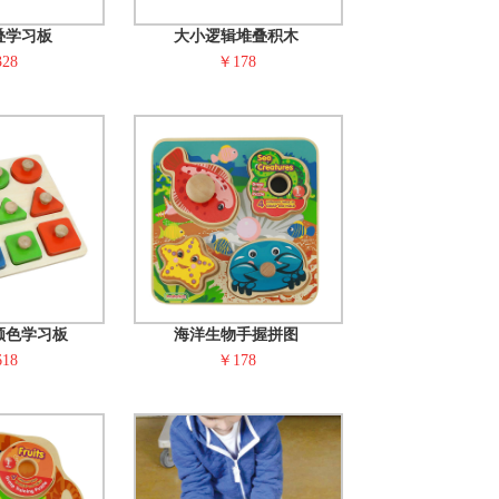
叠学习板
大小逻辑堆叠积木
28
￥178
颜色学习板
海洋生物手握拼图
18
￥178